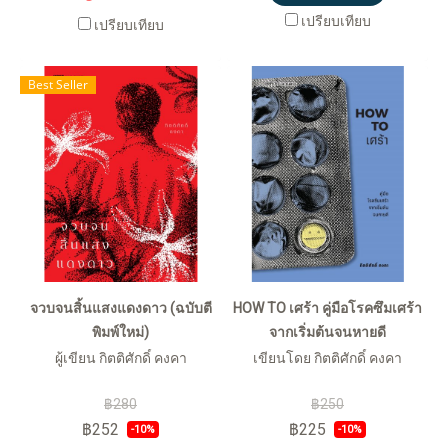
เปรียบเทียบ
เปรียบเทียบ
Best Seller
จวบจนสิ้นแสงแดงดาว (ฉบับตี
HOW TO เศร้า คู่มือโรคซึมเศร้า
พิมพ์ใหม่)
จากเริ่มต้นจนหายดี
ผู้เขียน กิตติศักดิ์ คงคา
เขียนโดย กิตติศักดิ์ คงคา
฿280
฿250
฿252
฿225
-10%
-10%