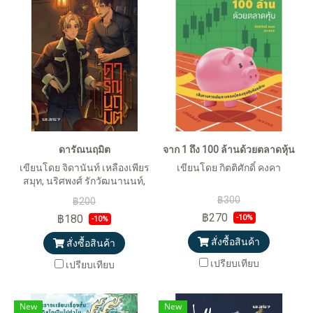
ดารัณนฤมิต
จาก 1 ถึง 100 ล้านด้วยตลาดหุ้น
เขียนโดย จิดานันท์ เหลืองเพียร
เขียนโดย กิตติศักดิ์ คงคา
สมุท, นริศพงศ์ รักวัฒนานนท์,
ประเสริฐศักดิ์ ปัดมะริด และกิตติ
฿300
฿200
ศักดิ์ คงคา
฿270
฿180
-10%
-10%
สั่งซื้อสินค้า
สั่งซื้อสินค้า
เปรียบเทียบ
เปรียบเทียบ
New
New