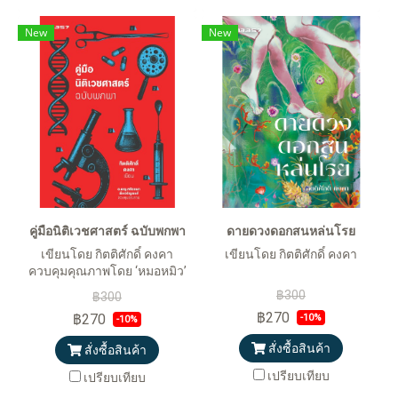
New
New
คู่มือนิติเวชศาสตร์ ฉบับพกพา
ดายดวงดอกสนหล่นโรย
เขียนโดย กิตติศักดิ์ คงคา
เขียนโดย กิตติศักดิ์ คงคา
ควบคุมคุณภาพโดย ‘หมอหมิว’
อ.พญ.หทัยชนก พึงเจริญพงศ์
฿300
฿300
฿270
฿270
-10%
-10%
สั่งซื้อสินค้า
สั่งซื้อสินค้า
เปรียบเทียบ
เปรียบเทียบ