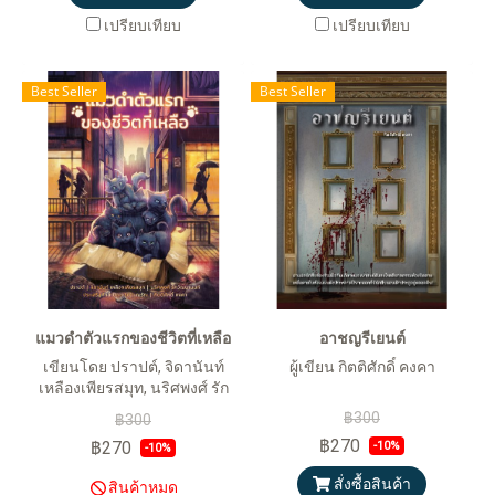
เปรียบเทียบ
เปรียบเทียบ
Best Seller
Best Seller
แมวดำตัวแรกของชีวิตที่เหลือ
อาชญรีเยนต์
เขียนโดย ปราปต์, จิดานันท์
ผู้เขียน กิตติศักดิ์ คงคา
เหลืองเพียรสมุท, นริศพงศ์ รัก
วัฒนานนท์, ประเสริฐศักดิ์ ปัด
฿300
฿300
มะริด, ณรัณ และกิตติศักดิ์ คงคา
฿270
฿270
-10%
-10%
สั่งซื้อสินค้า
สินค้าหมด