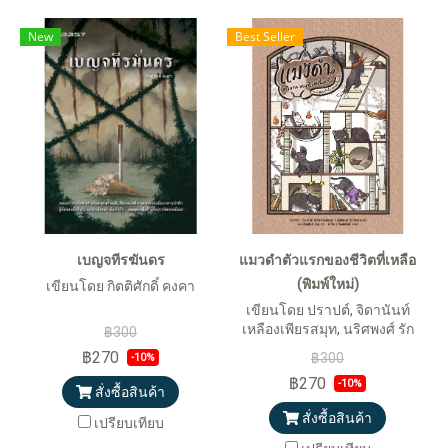
New
Best Seller
เบญจทีรฆันดร
แมวดำตัวแรกของชีวิตที่เหลือ
(พิมพ์ใหม่)
เขียนโดย กิตติศักดิ์ คงคา
เขียนโดย ปราปต์, จิดานันท์
เหลืองเพียรสมุท, นริศพงศ์ รัก
฿300
วัฒนานนท์, ประเสริฐศักดิ์ ปัด
฿270
฿300
-10%
มะริด, ณรัณ และกิตติศักดิ์ คงคา
฿270
-10%
สั่งซื้อสินค้า
สั่งซื้อสินค้า
เปรียบเทียบ