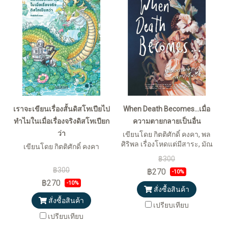
เราจะเขียนเรื่องสั้นดิสโทเปียไป
When Death Becomes…เมื่อ
ทำไมในเมื่อเรื่องจริงดิสโทเปียก
ความตายกลายเป็นอื่น
ว่า
เขียนโดย กิตติศักดิ์ คงคา, พล
ศิริพล เรื่องโหดแต่มีสาระ, มัณ
เขียนโดย กิตติศักดิ์ คงคา
Monday Mystery Club,
฿300
ไดมอนด์ ลึกลับจับมาเล่า, ฝน
฿300
฿270
-10%
ลึกลับจับมาเล่า, ยชญ์ Untitled
฿270
Case, ธัญ Untitled Case, ฟลุ๊ค
-10%
สั่งซื้อสินค้า
ชวนดูดะ, ต้อม ชวนดูดะ, มิ มิ
สั่งซื้อสินค้า
ศวง, แฮม Thachaphol และ
เปรียบเทียบ
FNDiary
เปรียบเทียบ