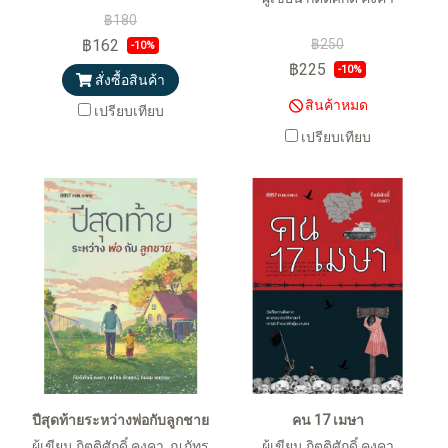
฿180
฿162
฿250
-10%
฿225
-10%
สั่งซื้อสินค้า
สินค้าหมด
เปรียบเทียบ
เปรียบเทียบ
ปีสุดท้ายระหว่างพ่อกับลูกชาย
คน 17 เมษา
ผู้เขียน กิตติศักดิ์ คงคา, ณภัทร
ผู้เขียน กิตติศักดิ์ คงคา