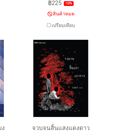
฿225
-10%
สินค้าหมด
เปรียบเทียบ
มง
จวบจนสิ้นแสงแดงดาว