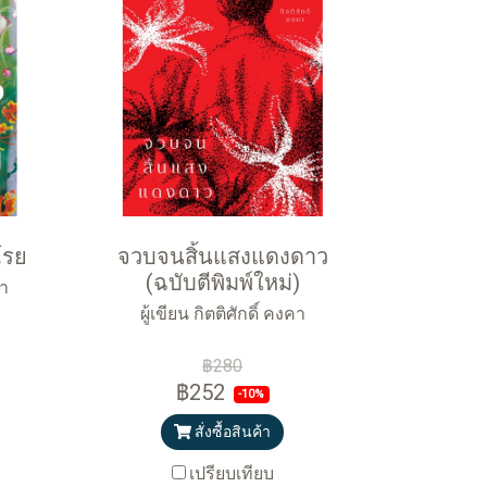
โรย
จวบจนสิ้นแสงแดงดาว
(ฉบับตีพิมพ์ใหม่)
คา
ผู้เขียน กิตติศักดิ์ คงคา
฿280
฿252
-10%
สั่งซื้อสินค้า
เปรียบเทียบ